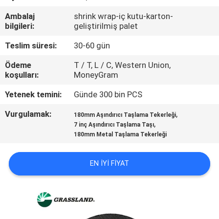
KONTROL
Ambalaj
shrink wrap-iç kutu-karton-
bilgileri:
geliştirilmiş palet
BIZIMLE
Teslim süresi:
30-60 gün
ILETIŞIME
Ödeme
T / T, L / C, Western Union,
GEÇIN
koşulları:
MoneyGram
Yetenek temini:
Günde 300 bin PCS
HABERLER
Vurgulamak:
,
180mm Aşındırıcı Taşlama Tekerleği
,
7 inç Aşındırıcı Taşlama Taşı
VAKALAR
180mm Metal Taşlama Tekerleği
SITE
EN IYI FIYAT
HARITASI
PRIVACY