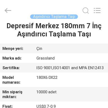
Grinding
Wheel
Manufacturing
Co.,
Ltd.
Aşındırıcı Taşlama Taşı
All
Rights
Reserved.
Depresif Merkez 180mm 7 İnç
EV
Developed
by
Aşındırıcı Taşlama Taşı
ECER
ÜRÜN:%
S
Menşe yeri:
Çin
Marka adı:
Grassland
HAKKIMIZDA
Sertifika:
ISO 9001,ISO14001 and MPA EN12413
Model
180X6.0X22
FABRIKA
numarası:
TURU
Min sipariş
10000 adet
miktarı:
KALITE
Fiyat:
US$0.7-0.9