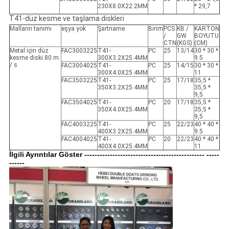
230X8.0X22.2MM
* 29,7
T41-düz kesme ve taşlama diskleri
Malların tanımı
eşya yok
Şartname
Birim
PCS
KB /
KARTON
/
GW
BOYUTU
CTN
(KGS)
(CM)
Metal için düz
FAC3003225
T41-
PC
25
13/14
30 * 30 *
kesme diski 80 m
300X3.2X25.4MM
9.5
/ s
FAC3004025
T41-
PC
25
14/15
30 * 30 *
300X4.0X25.4MM
11
FAC3503225
T41-
PC
25
17/18
35,5 *
350X3.2X25.4MM
35,5 *
9,5
FAC3504025
T41-
PC
20
17/18
35,5 *
350X4.0X25.4MM
35,5 *
9,5
FAC4003225
T41-
PC
25
22/23
40 * 40 *
400X3.2X25.4MM
9.5
FAC4004025
T41-
PC
20
22/23
40 * 40 *
400X4.0X25.4MM
11
İlgili Ayrıntılar Göster ----------------------------------------------- -----
------