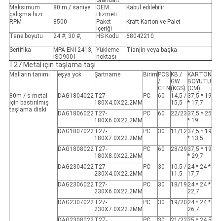
Standart
Maksimum
80 m / saniye
OEM
Kabul edilebilir
çalışma hızı
Hizmeti
RPM
8500
Paket
Kraft Karton ve Palet
içeriği
Tane boyutu
24 #, 30 #,
HS Kodu
68042210
Sertifika
MPA EN12413,
Yükleme
Tianjin veya başka
ISO9001
noktası
T27 Metal için taşlama taşı
Malların tanımı
eşya yok
Şartname
Birim
PCS
KB /
KARTON
/
GW
BOYUTU
CTN
(KGS)
(CM)
80m / s metal
DAG1804022
T27-
PC
60
14,5 /
37,5 * 19
için bastırılmış
180X4.0X22.2MM
15,5
* 17,7
taşlama diski
DAG1806022
T27-
PC
60
22/23
37,5 * 25
180X6.0X22.2MM
* 19
DAG1807022
T27-
PC
30
11/12
37,5 * 19
180X7.0X22.2MM
* 13,5
DAG1808022
T27-
PC
60
28/29
37,5 * 19
180X8.0X22.2MM
* 29,7
DAG2304022
T27-
PC
30
10.5 /
24 * 24 *
230X4.0X22.2MM
11.5
17,7
DAG2306022
T27-
PC
30
18/19
24 * 24 *
230X6.0X22.2MM
22,7
DAG2307022
T27-
PC
30
19/20
24 * 24 *
230X7.0X22.2MM
26,7
DAG2308022
T27-
PC
30
21/22
25 * 24,5