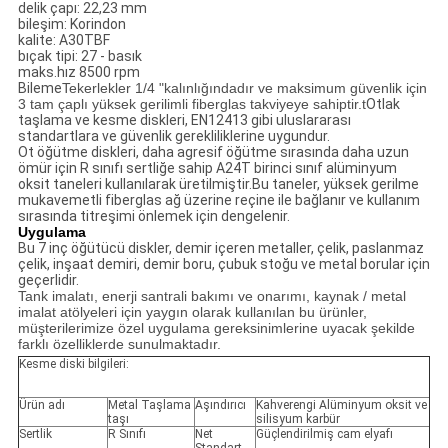
delik çapı: 22,23 mm
bileşim: Korindon
kalite: A30TBF
bıçak tipi: 27 - basık
maks.hız 8500 rpm
Bileme
Tekerlekler 1/4 "kalınlığındadır ve maksimum güvenlik için
3 tam çaplı yüksek gerilimli fiberglas takviyeye sahiptir.t
Otlak
taşlama ve kesme diskleri, EN12413 gibi uluslararası
standartlara ve güvenlik gerekliliklerine uygundur.
Ot öğütme diskleri, daha agresif öğütme sırasında daha uzun
ömür için R sınıfı sertliğe sahip A24T birinci sınıf alüminyum
oksit taneleri kullanılarak üretilmiştir.Bu taneler, yüksek gerilme
mukavemetli fiberglas ağ üzerine reçine ile bağlanır ve kullanım
sırasında titreşimi önlemek için dengelenir.
Uygulama
Bu 7 inç öğütücü diskler, demir içeren metaller, çelik, paslanmaz
çelik, inşaat demiri, demir boru, çubuk stoğu ve metal borular için
geçerlidir.
Tank imalatı, enerji santrali bakımı ve onarımı, kaynak / metal
imalat atölyeleri için yaygın olarak kullanılan bu ürünler,
müşterilerimize özel uygulama gereksinimlerine uyacak şekilde
farklı özelliklerde sunulmaktadır.
Kesme diski bilgileri:
Ürün adı
Metal Taşlama
Aşındırıcı
Kahverengi Alüminyum oksit ve
taşı
silisyum karbür
Sertlik
R Sınıfı
Net
Güçlendirilmiş cam elyafı