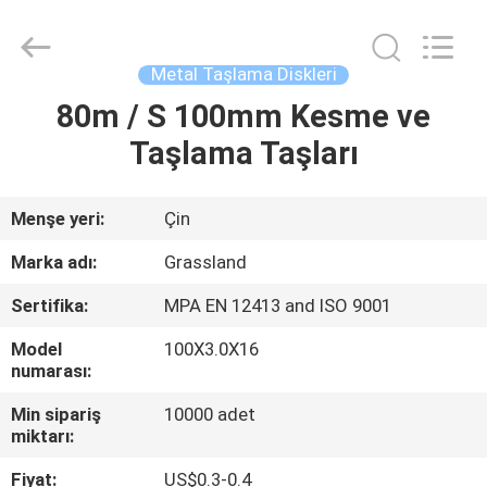
Wheel
Manufacturing
Co.,
Ltd.
All
Metal Taşlama Diskleri
Rights
Reserved.
80m / S 100mm Kesme ve
EV
Developed
by
ECER
Taşlama Taşları
ÜRÜN:%
S
Menşe yeri:
Çin
Marka adı:
Grassland
HAKKIMIZDA
Sertifika:
MPA EN 12413 and ISO 9001
Model
100X3.0X16
FABRIKA
numarası:
TURU
Min sipariş
10000 adet
miktarı:
KALITE
Fiyat:
US$0.3-0.4