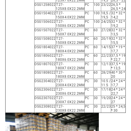
125X7.0X22.2MM
19,5
26,5 * 22
DSG1258022
T27-
PC
100
23/22
26,5 *
125X8.0X22.2MM
26,5 * 24
DSG1504022
T27-
PC
100
18,5 /
32 * 32 *
150X4.0X22.2MM
19,5
14,2
DSG1506022
T27-
PC
100
24/25
32 * 32 *
150X6.0X22.2MM
19,2
DSG1507022
T27-
PC
60
27/28
32 * 32 *
150X7.0X22.2MM
13,5
DSG1508022
T27-
PC
60
20/19
32 * 32 *
150X8.0X22.2MM
15,5
DSG1804022
T27-
PC
60
14/15
37 * 19 *
180X4.0X22.2MM
17,7
DSG1806022
T27-
PC
60
22/23
37,5 * 19
180X6.0X22.2MM
* 22,7
DSG1807022
T27-
PC
30
12/13
37,5 * 19
180X7.0X22.2MM
* 13,5
DSG1808022
T27-
PC
60
28/29
40 * 30 *
180X8.0X22.2MM
20
DSG2304022
T27-
PC
30
10.5 /
24 * 24 *
230X4.0X22.2MM
11.5
17,7
DSG2306022
T27-
PC
30
17/18
24 * 24 *
230X6.0X22.2MM
22,7
DSG2307022
T27-
PC
30
19/20
24 * 24 *
230X7.0X22.2MM
27
DSG2308022
T27-
PC
30
22/23
25 * 24,5
230X8.0X22.2MM
* 30