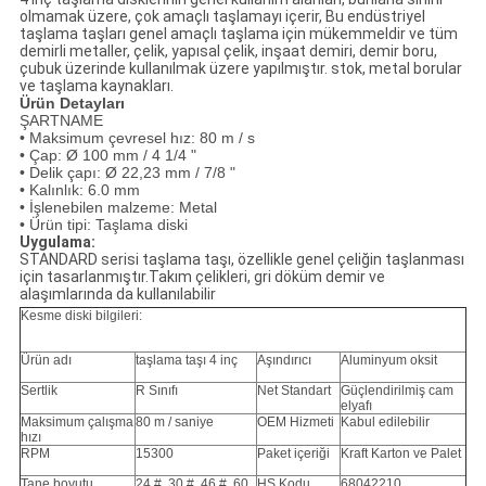
olmamak üzere, çok amaçlı taşlamayı içerir, Bu endüstriyel
taşlama taşları genel amaçlı taşlama için mükemmeldir ve tüm
demirli metaller, çelik, yapısal çelik, inşaat demiri, demir boru,
çubuk üzerinde kullanılmak üzere yapılmıştır. stok, metal borular
ve taşlama kaynakları.
Ürün Detayları
ŞARTNAME
•
Maksimum çevresel hız: 80 m / s
•
Çap: Ø 100 mm / 4 1/4 "
•
Delik çapı: Ø 22,23 mm / 7/8 "
•
Kalınlık: 6.0 mm
•
İşlenebilen malzeme: Metal
•
Ürün tipi: Taşlama diski
Uygulama:
STANDARD serisi taşlama taşı, özellikle genel çeliğin taşlanması
için tasarlanmıştır.Takım çelikleri, gri döküm demir ve
alaşımlarında da kullanılabilir
Kesme diski bilgileri:
Ürün adı
taşlama taşı 4 inç
Aşındırıcı
Aluminyum oksit
Sertlik
R Sınıfı
Net Standart
Güçlendirilmiş cam
elyafı
Maksimum çalışma
80 m / saniye
OEM Hizmeti
Kabul edilebilir
hızı
RPM
15300
Paket içeriği
Kraft Karton ve Palet
Tane boyutu
24 #, 30 #, 46 #, 60
HS Kodu
68042210