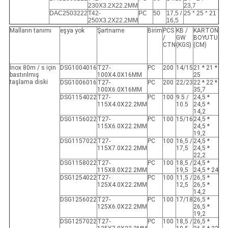
230X3.2X22.2MM
23,7
DAC2503222
T42-
PC
50
17,5 /
25 * 25 * 21
250X3.2X22.2MM
16,5
Malların tanımı
eşya yok
Şartname
Birim
PCS
KB /
KARTON
/
GW
BOYUTU
CTN
(KGS)
(CM)
İnox 80m / s için
DSG1004016
T27-
PC
200
14/15
21 * 21 *
bastırılmış
100X4.0X16MM
25
taşlama diski
DSG1006016
T27-
PC
200
22/23
22 * 22 *
100X6.0X16MM
​​35,7
DSG1154022
T27-
PC
100
9.5 /
24,5 *
115X4.0X22.2MM
10.5
24,5 *
14,2
DSG1156022
T27-
PC
100
15/16
24,5 *
115X6.0X22.2MM
24,5 *
19,2
DSG1157022
T27-
PC
100
16,5 /
24,5 *
115X7.0X22.2MM
17,5
24,5 *
22,2
DSG1158022
T27-
PC
100
18,5 /
24,5 *
115X8.0X22.2MM
19,5
24,5 * 24
DSG1254022
T27-
PC
100
11,5 /
26,5 *
125X4.0X22.2MM
12,5
26,5 *
14,2
DSG1256022
T27-
PC
100
17/18
26,5 *
125X6.0X22.2MM
26,5 *
19,2
DSG1257022
T27-
PC
100
18,5 /
26,5 *