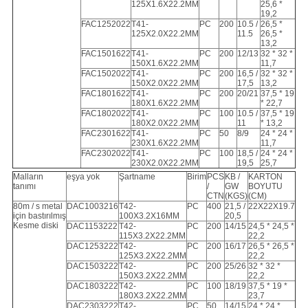
125X1.6X22.2MM
25,6 *
19,2
FAC1252022
T41-
PC
200
10.5 /
26,5 *
125X2.0X22.2MM
11.5
26,5 *
13,2
FAC1501622
T41-
PC
200
12/13
32 * 32 *
150X1.6X22.2MM
11,7
FAC1502022
T41-
PC
200
16,5 /
32 * 32 *
150X2.0X22.2MM
17,5
13,2
FAC1801622
T41-
PC
200
20/21
37,5 * 19
180X1.6X22.2MM
* 22,7
FAC1802022
T41-
PC
100
10.5 /
37,5 * 19
180X2.0X22.2MM
11
* 13,2
FAC2301622
T41-
PC
50
8/9
24 * 24 *
230X1.6X22.2MM
11,7
FAC2302022
T41-
PC
100
18,5 /
24 * 24 *
230X2.0X22.2MM
19,5
25,7
Malların
eşya yok
Şartname
Birim
PCS
KB /
KARTON
tanımı
/
GW
BOYUTU
CTN
(KGS)
(CM)
80m / s metal
DAC1003216
T42-
PC
400
21,5 /
22X22X19.7
için bastırılmış
100X3.2X16MM
20,5
Kesme diski
DAC1153222
T42-
PC
200
14/15
24,5 * 24,5 *
115X3.2X22.2MM
22,2
DAC1253222
T42-
PC
200
16/17
26,5 * 26,5 *
125X3.2X22.2MM
22,2
DAC1503222
T42-
PC
200
25/26
32 * 32 *
150X3.2X22.2MM
22,2
DAC1803222
T42-
PC
100
18/19
37,5 * 19 *
180X3.2X22.2MM
23,7
DAC2303222
T42-
PC
50
14/15
24 * 24 *