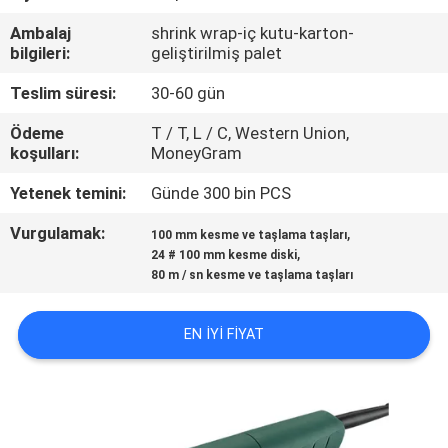
KONTROL
Ambalaj
shrink wrap-iç kutu-karton-
bilgileri:
geliştirilmiş palet
BIZIMLE
Teslim süresi:
30-60 gün
ILETIŞIME
Ödeme
T / T, L / C, Western Union,
GEÇIN
koşulları:
MoneyGram
Yetenek temini:
Günde 300 bin PCS
HABERLER
Vurgulamak:
,
100 mm kesme ve taşlama taşları
,
24 # 100 mm kesme diski
VAKALAR
80 m / sn kesme ve taşlama taşları
SITE
EN IYI FIYAT
HARITASI
PRIVACY