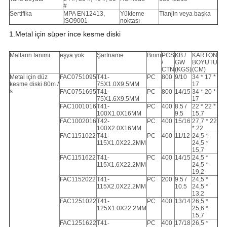
#
Sertifika
MPA EN12413,
Yükleme
Tianjin veya başka
ISO9001
noktası
1.Metal için süper ince kesme diski
Malların tanımı
eşya yok
Şartname
Birim
PCS
KB /
KARTON
/
GW
BOYUTU
CTN
(KGS)
(CM)
Metal için düz
FAC0751095
T41-
PC
800
9/10
34 * 17 *
kesme diski 80m /
75X1.0X9.5MM
17
s
FAC0751695
T41-
PC
800
14/15
34 * 20 *
75X1.6X9.5MM
17
FAC1001016
T41-
PC
400
8.5 /
22 * 22 * ​​
100X1.0X16MM
9.5
15,7
FAC1002016
T42-
PC
400
15/16
27,7 * 22
100X2.0X16MM
* ​​22
FAC1151022
T41-
PC
400
11/12
24,5 *
115X1.0X22.2MM
24,5 *
15,7
FAC1151622
T41-
PC
400
14/15
24,5 *
115X1.6X22.2MM
24,5 *
19,2
FAC1152022
T41-
PC
200
9.5 /
24,5 *
115X2.0X22.2MM
10.5
24,5 *
13,2
FAC1251022
T41-
PC
400
13/14
26,5 *
125X1.0X22.2MM
25,6 *
15,7
FAC1251622
T41-
PC
400
17/18
26,5 *